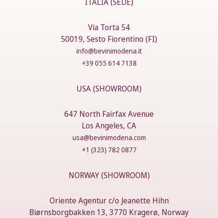
ITALIA (SEDE)
Via Torta 54
50019, Sesto Fiorentino (FI)
info@bevinimodena.it
+39 055 614 7138
USA (SHOWROOM)
647 North Fairfax Avenue
Los Angeles, CA
usa@bevinimodena.com
+1 (323) 782 0877
NORWAY (SHOWROOM)
Oriente Agentur c/o Jeanette Hihn
Biørnsborgbakken 13, 3770 Kragerø, Norway