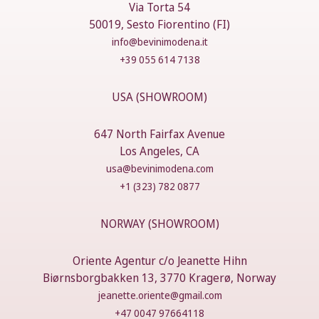
Via Torta 54
50019, Sesto Fiorentino (FI)
info@bevinimodena.it
+39 055 614 7138
USA (SHOWROOM)
647 North Fairfax Avenue
Los Angeles, CA
usa@bevinimodena.com
+1 (323) 782 0877
NORWAY (SHOWROOM)
Oriente Agentur c/o Jeanette Hihn
Biørnsborgbakken 13, 3770 Kragerø, Norway
jeanette.oriente@gmail.com
+47 0047 97664118