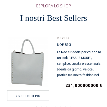
ESPLORA LO SHOP
I nostri Best Sellers
Bevini
NOE BIG
a
La Noe è l’ideale per chi sposa
un look “LESS IS MORE”,
ti
semplice, curata e essenziale.
Ideale da giorno, veloce ,
pratica ma molto fashion nei...
231,000000000 €
Prezzo
+ SCOPRI DI PIÙ