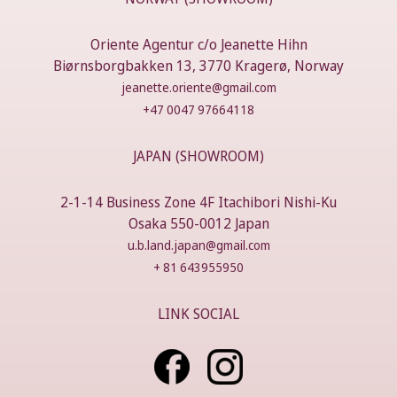
Oriente Agentur c/o Jeanette Hihn
Biørnsborgbakken 13, 3770 Kragerø, Norway
jeanette.oriente@gmail.com
+47 0047 97664118
JAPAN (SHOWROOM)
2-1-14 Business Zone 4F Itachibori Nishi-Ku
Osaka 550-0012 Japan
u.b.land.japan@gmail.com
+ 81 643955950
LINK SOCIAL