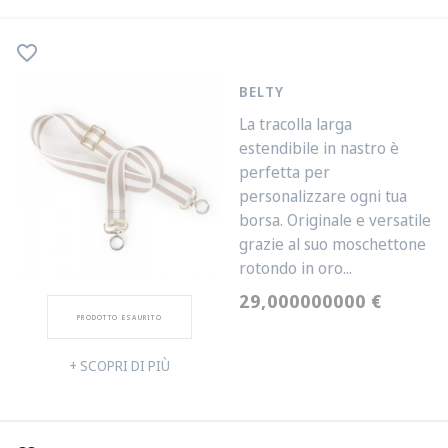
favorite_border
BELTY
La tracolla larga
estendibile in nastro è
perfetta per
personalizzare ogni tua
borsa. Originale e versatile
grazie al suo moschettone
rotondo in oro...
29,000000000 €
Prezzo
PRODOTTO ESAURITO
+ SCOPRI DI PIÙ