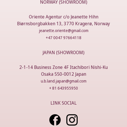
NORWAY (SHOWROOM)
Oriente Agentur c/o Jeanette Hihn
Biørnsborgbakken 13, 3770 Kragerø, Norway
jeanette.oriente@gmail.com
+47 0047 97664118
JAPAN (SHOWROOM)
2-1-14 Business Zone 4F Itachibori Nishi-Ku
Osaka 550-0012 Japan
u.b.land.japan@gmail.com
+ 81 643955950
LINK SOCIAL