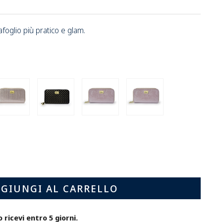
tafoglio più pratico e glam.
MILLERIGHE
PATHOS
SPUGNATO
SPUGNATO
IS
SILVER-
BABA'
ROSA
ROSA
'
ROSA
NERO
/
/
CO
/
POIS
ROSA
ORO
ORO
ORO
ENTO
/
OTTANIO
A
GIUNGI AL CARRELLO
o ricevi entro 5 giorni.