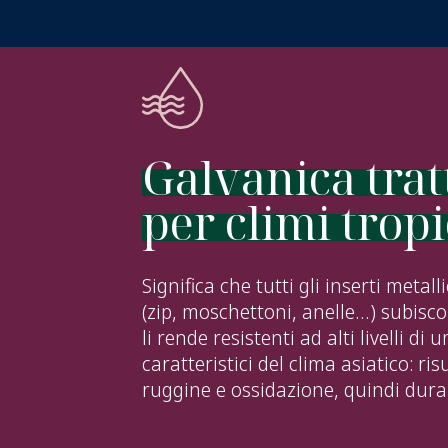
Galvanica trat
per climi tropi
Significa che tutti gli inserti metall
(zip, moschettoni, anelle…) subis
li rende resistenti ad alti livelli di
caratteristici del clima asiatico: ri
ruggine e ossidazione, quindi dura