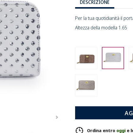
DESCRIZIONE
Per la tua quotidianità il por
Altezza della modella 1.65
COCCO
PATH
JANE
BABA
394
BIAN
MARRONE
POIS
/
ARG
NAPPA
/
ECO
7
FUXI
CRISTAL
ARANCIO
BRONZO
/
NAPPA
7
ARANCIO
AG
Ordina entro
oggi
e l