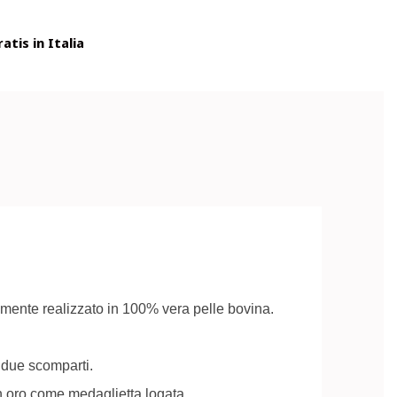
tis in Italia
ramente realizzato in 100% vera pelle bovina.
r due scomparti.
n oro come medaglietta logata.