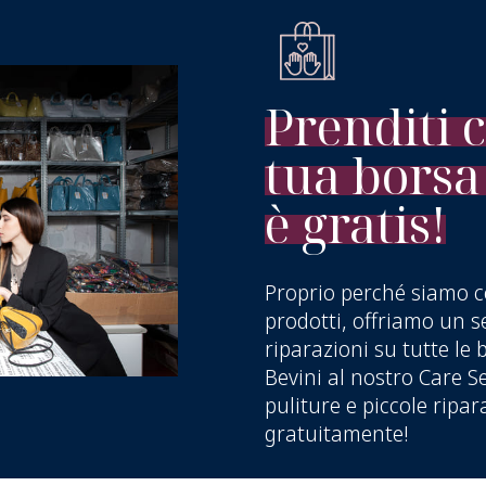
Prenditi 
tua borsa
è gratis!
Proprio perché siamo cos
prodotti, offriamo un s
riparazioni su tutte le 
Bevini al nostro Care S
puliture e piccole ripar
gratuitamente!