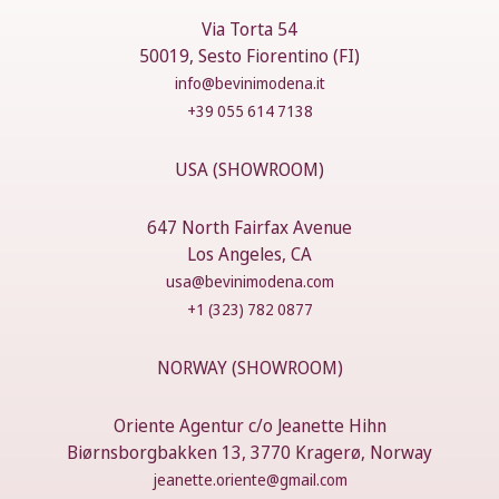
Via Torta 54
50019, Sesto Fiorentino (FI)
info@bevinimodena.it
+39 055 614 7138
USA (SHOWROOM)
647 North Fairfax Avenue
Los Angeles, CA
usa@bevinimodena.com
+1 (323) 782 0877
NORWAY (SHOWROOM)
Oriente Agentur c/o Jeanette Hihn
Biørnsborgbakken 13, 3770 Kragerø, Norway
jeanette.oriente@gmail.com