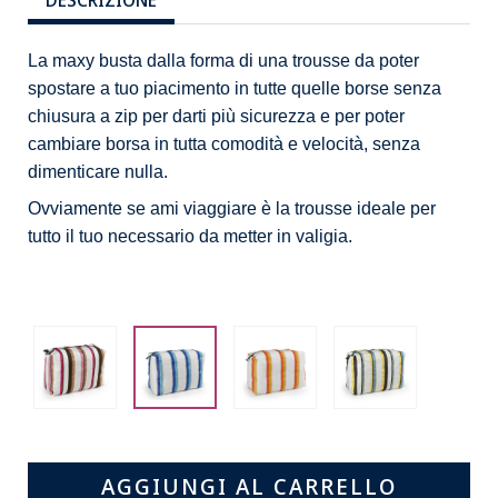
La maxy busta dalla forma di una trousse da poter
spostare a tuo piacimento in tutte quelle borse senza
chiusura a zip per darti più sicurezza e per poter
cambiare borsa in tutta comodità e velocità, senza
dimenticare nulla.
Ovviamente se ami viaggiare è la trousse ideale per
tutto il tuo necessario da metter in valigia.
Stoccarda
Ermete
Stoccarda
Ermete
4
5B
2
4B
-
-
-
-
1236
1233
1235
1232
AGGIUNGI AL CARRELLO