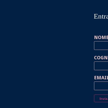
Entra
NOM
COG
EMAI