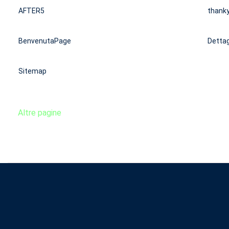
AFTER5
thank
BenvenutaPage
Dettag
Sitemap
Altre pagine