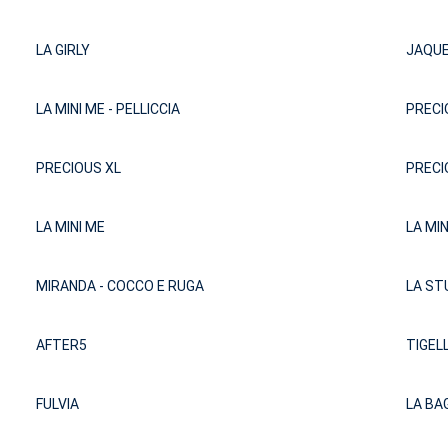
LA GIRLY
JAQUE
LA MINI ME - PELLICCIA
PRECI
PRECIOUS XL
PRECI
LA MINI ME
LA MI
MIRANDA - COCCO E RUGA
LA S
AFTER5
TIGEL
FULVIA
LA BA